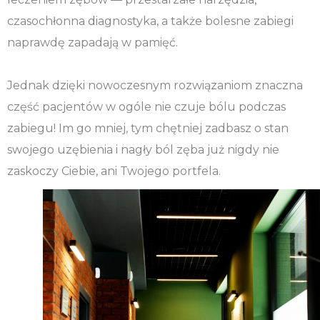
czasochłonna diagnostyka, a także bolesne zabiegi
naprawdę zapadają w pamięć.
Jednak dzięki nowoczesnym rozwiązaniom znaczna
część pacjentów w ogóle nie czuje bólu podczas
zabiegu! Im go mniej, tym chętniej zadbasz o stan
swojego uzębienia i nagły ból zęba już nigdy nie
zaskoczy Ciebie, ani Twojego portfela.