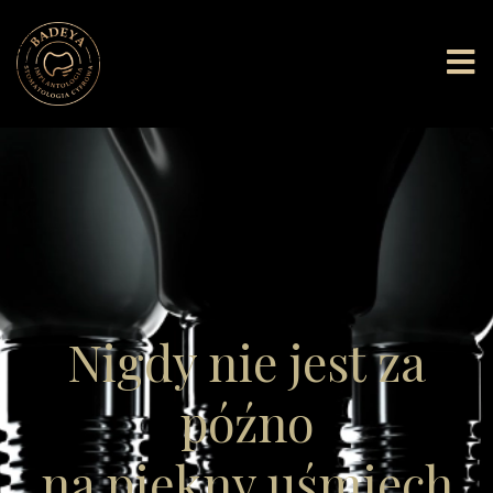
Nigdy nie jest za
późno
na piękny uśmiech